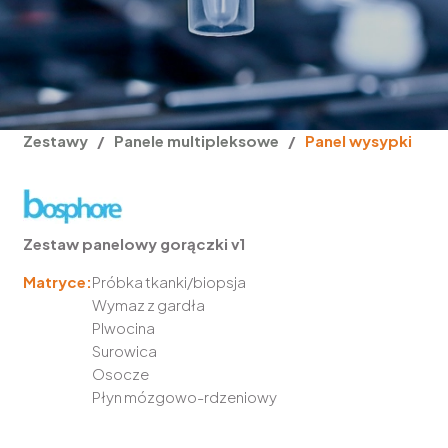
Zestawy
/
Panele multipleksowe
/
Panel wysypki
Zestaw panelowy gorączki v1
Matryce:
Próbka tkanki/biopsja
Wymaz z gardła
Plwocina
Surowica
Osocze
Płyn mózgowo-rdzeniowy