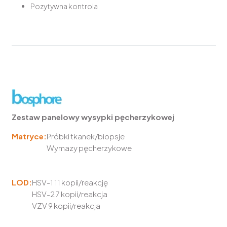
Pozytywna kontrola
Zestaw panelowy wysypki pęcherzykowej
Matryce:
Próbki tkanek/biopsje
Wymazy pęcherzykowe
LOD:
HSV-1 11 kopii/reakcję
HSV-2 7 kopii/reakcja
VZV 9 kopii/reakcja