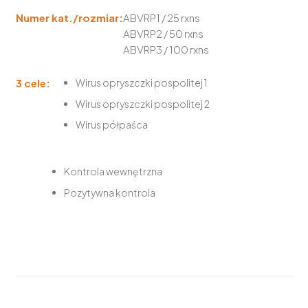
Numer kat./rozmiar:
ABVRP1 / 25 rxns
ABVRP2 / 50 rxns
ABVRP3 / 100 rxns
3 cele:
Wirus opryszczki pospolitej 1
Wirus opryszczki pospolitej 2
Wirus półpaśca
Kontrola wewnętrzna
Pozytywna kontrola