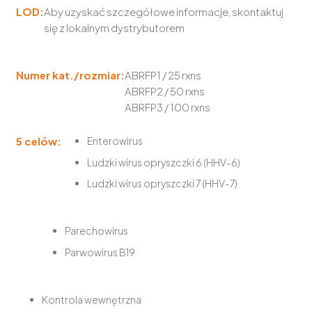
LOD:
Aby uzyskać szczegółowe informacje, skontaktuj
się z lokalnym dystrybutorem
Numer kat./rozmiar:
ABRFP1 / 25 rxns
ABRFP2 / 50 rxns
ABRFP3 / 100 rxns
5 celów:
Enterowirus
Ludzki wirus opryszczki 6 (HHV-6)
Ludzki wirus opryszczki 7 (HHV-7)
Parechowirus
Parwowirus B19
Kontrola wewnętrzna