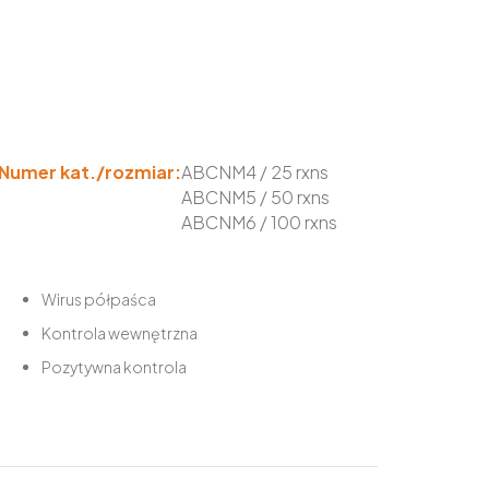
Numer kat./rozmiar:
ABCNM4 / 25 rxns
ABCNM5 / 50 rxns
ABCNM6 / 100 rxns
Wirus półpaśca
Kontrola wewnętrzna
Pozytywna kontrola