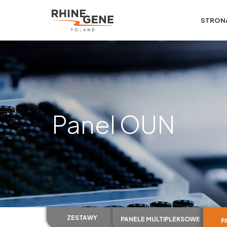
STRON
Panel OUN
ZESTAWY
PANELE MULTIPLEKSOWE
P