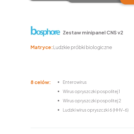
Zestaw minipanel CNS v2
Matryce:
Ludzkie próbki biologiczne
8 celów:
Enterowirus
Wirus opryszczki pospolitej 1
Wirus opryszczki pospolitej 2
Ludzki wirus opryszczki 6 (HHV-6)