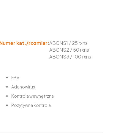
Numer kat./rozmiar:
ABCNS1 / 25 rxns
ABCNS2 / 50 rxns
ABCNS3 / 100 rxns
EBV
Adenowirus
Kontrola wewnętrzna
Pozytywna kontrola