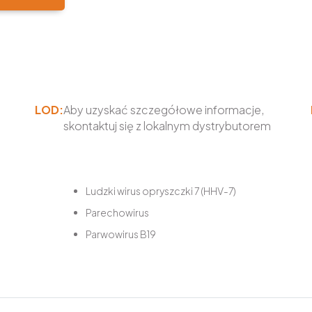
LOD:
Aby uzyskać szczegółowe informacje,
skontaktuj się z lokalnym dystrybutorem
Ludzki wirus opryszczki 7 (HHV-7)
Parechowirus
Parwowirus B19