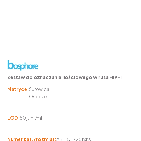
Zestaw do oznaczania ilościowego wirusa HIV-1
Matryce:
Surowica
Osocze
LOD:
50 j.m./ml
Numer kat./rozmiar:
ABHIQ1 / 25 rxns