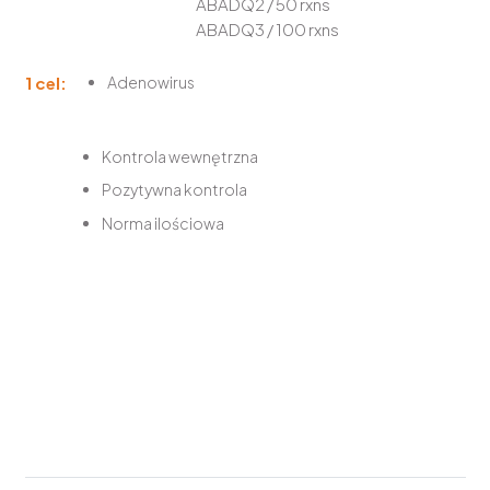
ABADQ2 / 50 rxns
ABADQ3 / 100 rxns
1 cel:
Adenowirus
Kontrola wewnętrzna
Pozytywna kontrola
Norma ilościowa