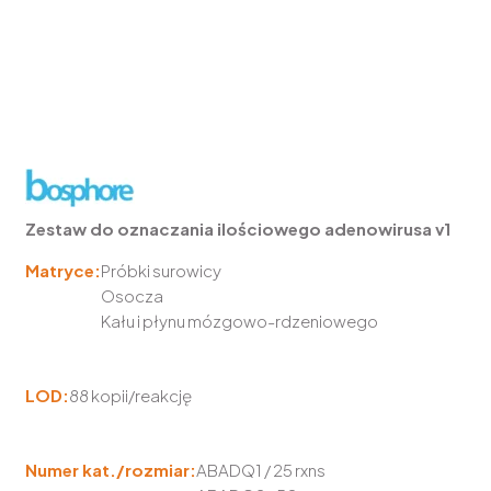
Zestaw do oznaczania ilościowego adenowirusa v1
Matryce:
Próbki surowicy
Osocza
Kału i płynu mózgowo-rdzeniowego
LOD:
88 kopii/reakcję
Numer kat./rozmiar:
ABADQ1 / 25 rxns