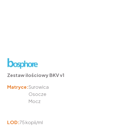
Zestaw ilościowy BKV v1
Matryce:
Surowica
Osocze
Mocz
LOD:
75 kopii/ml