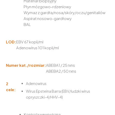
Materiał biopsyjny
Płyn mózgowo-rdzeniowy
Wymaz z gardła/nosa/skóry/oczu/genitaliów
Aspirat nosowo-gardłowy
BAL
LOD:
EBV 67 kopii/ml
Adenowirus 101 kopii/ml
Numer kat./rozmiar:
ABEBA1 / 25 rxns
ABEBA2 / 50 rxns
2
Adenowirus
cele:
Wirus Epsteina Barra (EBV/ludzki wirus
opryszczki-4/HHV-4)
Kontrola wewnętrzna