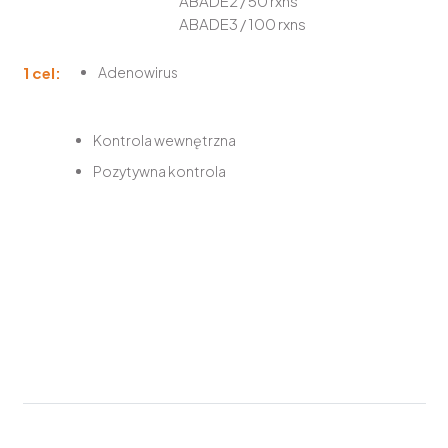
ABADE2 / 50 rxns
ABADE3 / 100 rxns
1 cel:
Adenowirus
Kontrola wewnętrzna
Pozytywna kontrola