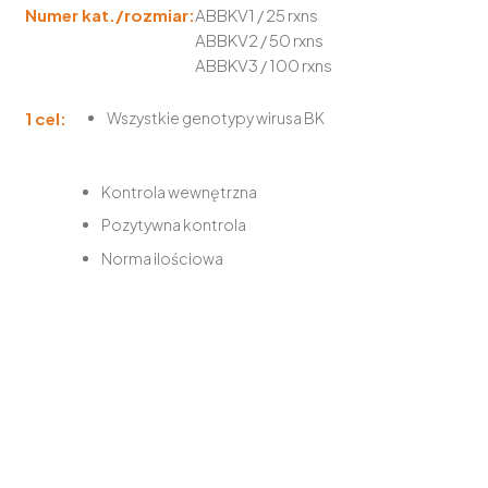
Numer kat./rozmiar:
ABBKV1 / 25 rxns
ABBKV2 / 50 rxns
ABBKV3 / 100 rxns
1 cel:
Wszystkie genotypy wirusa BK
Kontrola wewnętrzna
Pozytywna kontrola
Norma ilościowa