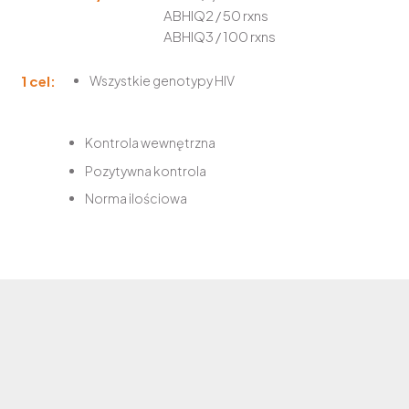
ABHIQ2 / 50 rxns
ABHIQ3 / 100 rxns
1 cel:
Wszystkie genotypy HIV
Kontrola wewnętrzna
Pozytywna kontrola
Norma ilościowa