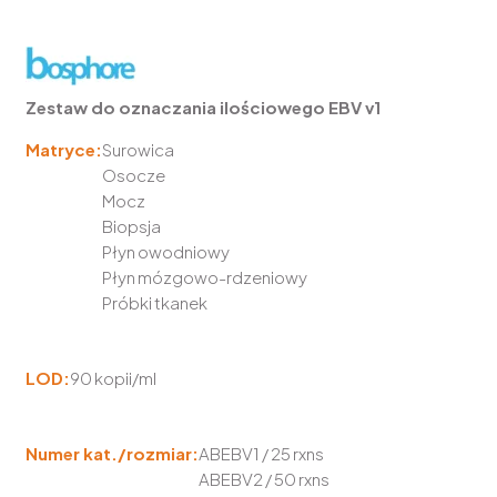
Zestaw do oznaczania ilościowego EBV v1
Matryce:
Surowica
Osocze
Mocz
Biopsja
Płyn owodniowy
Płyn mózgowo-rdzeniowy
Próbki tkanek
LOD:
90 kopii/ml
Numer kat./rozmiar:
ABEBV1 / 25 rxns
ABEBV2 / 50 rxns