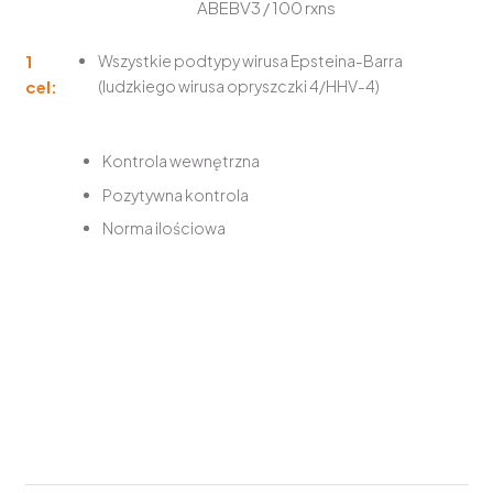
ABEBV3 / 100 rxns
1
Wszystkie podtypy wirusa Epsteina-Barra
cel:
(ludzkiego wirusa opryszczki 4/HHV-4)
Kontrola wewnętrzna
Pozytywna kontrola
Norma ilościowa