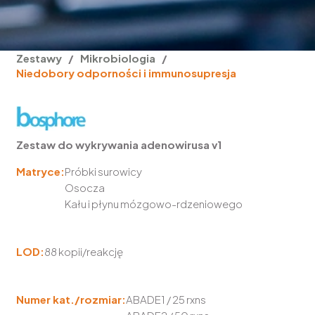
Zestawy
/
Mikrobiologia
/
Niedobory odporności i immunosupresja
Zestaw do wykrywania adenowirusa v1
Matryce:
Próbki surowicy
Osocza
Kału i płynu mózgowo-rdzeniowego
LOD:
88 kopii/reakcję
Numer kat./rozmiar:
ABADE1 / 25 rxns