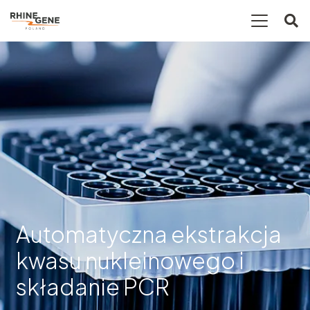
Automatyczna ekstrakcja
kwasu nukleinowego i
składanie PCR