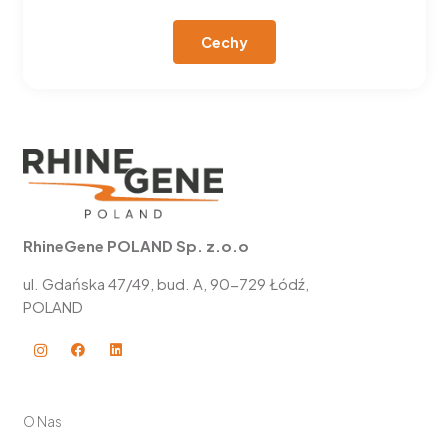
Cechy
RhineGene POLAND Sp. z.o.o
ul. Gdańska 47/49, bud. A, 90-729 Łódź,
POLAND
O Nas